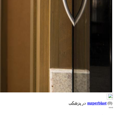
(0)
mzperblast
در
پزشکی