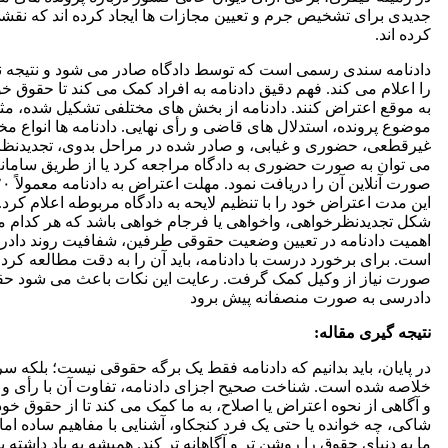
جدیدی برای تشخیص جرم و تعیین مجازات ها ایجاد کرده اند که نقشی
کرده اند.
دادنامه سندی رسمی است که توسط دادگاه صادر می شود و نتیجه نه
را اعلام می کند. فهم دقیق دادنامه به افراد کمک می کند تا حقوق خو
به موقع اعتراض کنند. دادنامه از بخش های مختلفی تشکیل شده، م
موضوع پرونده، استدلال های قاضی و رأی نهایی. دادنامه ها انواع مخ
غیرقطعی، حضوری و غیابی، و صادر شده در مراحل بدوی، تجدیدنظر و
می توان به صورت حضوری به دادگاه مراجعه کرد یا از طریق سامانه اب
این مدت اعتراض خود را با تنظیم لایحه به دادگاه مربوطه اعلام کرد. 
شکل تجدیدنظرخواهی، واخواهی یا فرجام خواهی باشد که هر کدام م
اهمیت دادنامه در تعیین وضعیت حقوقی طرفین، شفافیت روند دادرس
است. برای برخورد درست با دادنامه، باید آن را به دقت مطالعه کرد،
صورت نیاز از وکیل کمک گرفت. رعایت این نکات باعث می شود حقو
دادرسی به صورت منصفانه پیش برود
نتیجه گیری مقاله:
در پایان، باید بدانیم که دادنامه فقط یک برگه حقوقی نیست؛ بلکه
خلاصه شده است. شناخت صحیح اجزای دادنامه، تفاوت آن با رأی و 
و آگاهی از نحوه اعتراض یا اصلاح، به ما کمک می کند تا از حقوق خود 
شاکی، چه خوانده یا حتی یک فرد کنجکاو، آشنایی با مفاهیم ساده اما 
ما به دنیای حقوق را روشن تر و آگاهانه تر کند. همیشه به یاد داشته