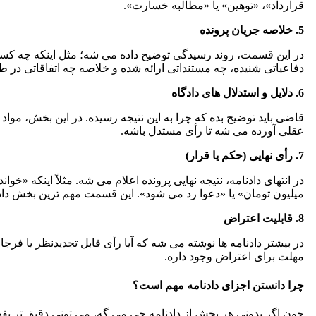
قرارداد»، «توهین» یا «مطالبه خسارت».
5. خلاصه جریان پرونده
در این قسمت، روند رسیدگی توضیح داده می شه؛ مثل اینکه چه کس
دفاعیاتی شنیده، چه مستنداتی ارائه شده و خلاصه چه اتفاقاتی در ط
6. دلایل و استدلال های دادگاه
قاضی باید توضیح بده که چرا به این نتیجه رسیده. در این بخش، مواد 
عقلی آورده می شه تا رأی مستدل باشه.
7. رأی نهایی (حکم یا قرار)
میلیون تومان» یا «دعوا رد می شود». این قسمت مهم ترین بخش داد
8. قابلیت اعتراض
در بیشتر دادنامه ها نوشته می شه که آیا رأی قابل تجدیدنظر یا فرجا
مهلت برای اعتراض وجود داره.
چرا دانستن اجزای دادنامه مهم است؟
چون اگر بدونی هر بخش از دادنامه چی می گه، می تونی دقیق تر بف