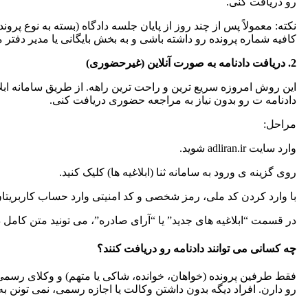
رو دریافت کنی.
نکته: معمولاً پس از چند روز از پایان جلسه دادگاه (بسته به نوع پرون
کافیه شماره پرونده رو داشته باشی و به بخش بایگانی یا مدیر دفتر 
2. دریافت دادنامه به صورت آنلاین (غیرحضوری)
این روش امروزه سریع ترین و راحت ترین راهه. از طریق سامانه ابلا
دادنامه ت رو بدون نیاز به مراجعه حضوری دریافت کنی.
مراحل:
وارد سایت adliran.ir شوید.
روی گزینه ی ورود به سامانه ثنا (ابلاغیه ها) کلیک کنید.
با وارد کردن کد ملی، رمز شخصی و کد امنیتی وارد حساب کاربریتان
در قسمت “ابلاغیه های جدید” یا “آرای صادره”، می تونید متن کامل داد
چه کسانی می توانند دادنامه رو دریافت کنند؟
فقط طرفین پرونده (خواهان، خوانده، شاکی یا متهم) و وکلای رسمی 
رو دارن. افراد دیگه بدون داشتن وکالت یا اجازه رسمی، نمی تونن 