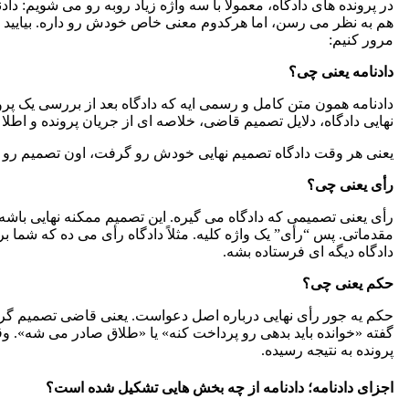
در پرونده های دادگاه، معمولاً با سه واژه زیاد روبه رو می شویم: داد
هم به نظر می رسن، اما هرکدوم معنی خاص خودش رو داره. بیایید خ
مرور کنیم:
دادنامه یعنی چی؟
دادنامه همون متن کامل و رسمی ایه که دادگاه بعد از بررسی یک پرو
نهایی دادگاه، دلایل تصمیم قاضی، خلاصه ای از جریان پرونده و اط
یعنی هر وقت دادگاه تصمیم نهایی خودش رو گرفت، اون تصمیم رو در
رأی یعنی چی؟
رأی یعنی تصمیمی که دادگاه می گیره. این تصمیم ممکنه نهایی باشه
مقدماتی. پس “رأی” یک واژه کلیه. مثلاً دادگاه رأی می ده که شما برند
دادگاه دیگه ای فرستاده بشه.
حکم یعنی چی؟
حکم یه جور رأی نهایی درباره اصل دعواست. یعنی قاضی تصمیم گرفت
گفته «خوانده باید بدهی رو پرداخت کنه» یا «طلاق صادر می شه». 
پرونده به نتیجه رسیده.
اجزای دادنامه؛ دادنامه از چه بخش هایی تشکیل شده است؟