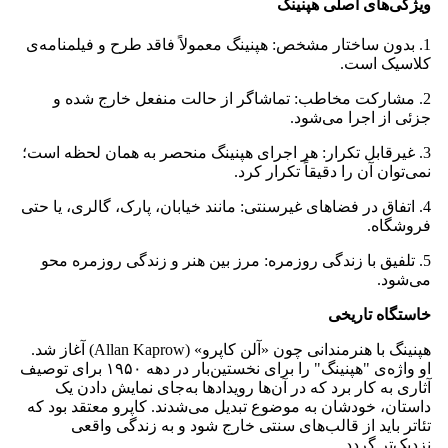
ویژگی‌های اصلی هپنینگ
1. بدون ساختار مشخص: هپنینگ معمولاً فاقد طرح و فیلمنامه‌ی
کلاسیک است.
2. مشارکت مخاطب: تماشاگر از حالت منفعل خارج شده و
جزئی از اجرا می‌شود.
3. غیرقابل تکرار: هر اجرای هپنینگ منحصر به همان لحظه است؛
نمی‌توان آن را دقیقاً تکرار کرد.
4. اتفاق در فضاهای غیرسنتی: مانند خیابان، پارک، گالری، یا حتی
فروشگاه.
5. تلفیق با زندگی روزمره: مرز بین هنر و زندگی روزمره محو
می‌شود.
خاستگاه تاریخی
هپنینگ با هنرمندانی چون «آلن کاپرو» (Allan Kaprow) آغاز شد.
او واژه‌ی "هپنینگ" را برای نخستین‌بار در دهه ۱۹۵۰ برای توصیف
آثاری به کار برد که در آن‌ها رویدادها به‌جای نمایش دادن یک
داستان، خودشان به موضوع تبدیل می‌شدند. کاپرو معتقد بود که
تئاتر باید از قالب‌های سنتی خارج شود و به زندگی واقعی
نزدیک‌تر گردد.