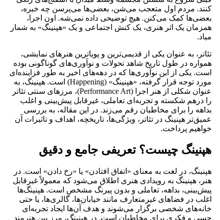
کنند. مردم اول متعجب می‌شن، بعضی‌ها می‌پرسن چه خبره،
بعضی‌ها کمک می‌کنن. هیچ توضیحی داده نمی‌شه. اون اجرا،
همزمان یک اثر هنری، یک کنش اجتماعی و یک «هپنینگ» به شمار
میاد.
تئاتر، به عنوان یکی از قدیمی‌ترین و پویاترین هنرهای نمایشی،
همواره در طول تاریخ شاهد تحولات و نوآوری‌های گوناگونی بوده
است. یکی از این نوآوری‌ها که در دهه‌های اخیر به طور فزاینده‌ای
مورد توجه قرار گرفته، «هپنینگ» (Happening) است. هپنینگ، به
عنوان شکلی از هنر اجرا (Performance Art)، مرزهای سنتی تئاتر
را درهم شکسته و تجربه‌ای تعاملی، غیرقابل پیش‌بینی و اغلب
بداهه را برای مخاطبان رقم می‌زند. در این مقاله، به بررسی
عمیق‌تر هپنینگ در تئاتر، ویژگی‌ها، تاریخچه، اهداف و تاثیرات آن
خواهیم پرداخت.
هپنینگ چیست؟ تعریفی جامع و دقیق
هپنینگ، در لغت به معنای «اتفاق افتادن» یا «رخ دادن» است. در
هنر، هپنینگ به رویدادی هنری اطلاق می‌شود که معمولاً غیرقابل
پیش‌بینی، بداهه، تعاملی و بدون پیرنگ مشخص است. هپنینگ‌ها
اغلب در فضاهای غیرمتعارف مانند خیابان‌ها، گالری‌ها، یا حتی
خانه‌های شخصی برگزار می‌شوند و هدف آن‌ها ایجاد تجربه‌ای
حسی و فکری برای مخاطبان است. در هپنینگ، مرز بین هنرمند