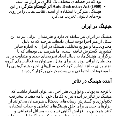
بود که در فضاهای مختلف یک گالری برگزار می‌شد.
Auto Destructive Art (1960) اثر گوستاو متزگر:
در این
هپنینگ، متزگر با استفاده از اسید، نقاشی‌هایی را بر روی
بوم‌های نایلونی تخریب می‌کرد.
هپنینگ در ایران
هپنینگ در ایران نیز سابقه‌ای دارد و هنرمندان ایرانی نیز به این
شکل از هنر اجرا توجه نشان داده‌اند. هرچند که به دلیل
محدودیت‌ها و موانع مختلف، هپنینگ در ایران به اندازه سایر
کشورها گسترش نیافته است، اما هنرمندانی بوده‌اند که با
برگزاری هپنینگ‌ها، به دنبال ایجاد تجربه‌های جدید و متفاوت برای
مخاطبان ایرانی بوده‌اند. برای مثال، می‌توان به فعالیت‌های گروه
«هنر برای صلح» اشاره کرد که در سال‌های اخیر، هپنینگ‌هایی را
با موضوعات اجتماعی و زیست‌محیطی برگزار کرده‌اند.
آینده هپنینگ در تئاتر
با توجه به پویایی و نوآوری هنر اجرا، می‌توان انتظار داشت که
هپنینگ در تئاتر در آینده نیز به تکامل خود ادامه دهد. با پیشرفت
تکنولوژی و گسترش رسانه‌های دیجیتال، هنرمندان می‌توانند از
ابزارهای جدیدی برای خلق هپنینگ‌های تعاملی و جذاب استفاده
کنند. همچنین، با افزایش آگاهی نسبت به مسائل اجتماعی و
زیست‌محیطی، می‌توان انتظار داشت که هپنینگ‌ها با موضوعات