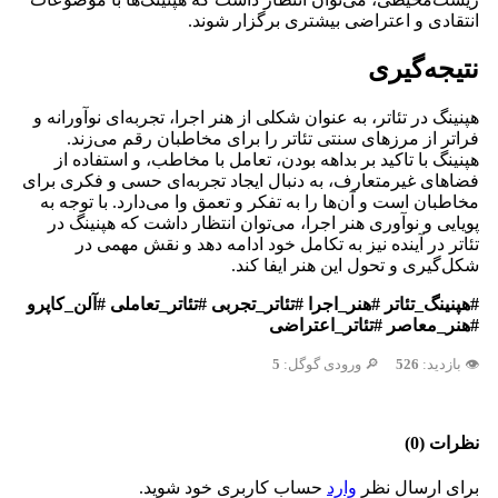
انتقادی و اعتراضی بیشتری برگزار شوند.
نتیجه‌گیری
هپنینگ در تئاتر، به عنوان شکلی از هنر اجرا، تجربه‌ای نوآورانه و
فراتر از مرزهای سنتی تئاتر را برای مخاطبان رقم می‌زند.
هپنینگ با تاکید بر بداهه بودن، تعامل با مخاطب، و استفاده از
فضاهای غیرمتعارف، به دنبال ایجاد تجربه‌ای حسی و فکری برای
مخاطبان است و آن‌ها را به تفکر و تعمق وا می‌دارد. با توجه به
پویایی و نوآوری هنر اجرا، می‌توان انتظار داشت که هپنینگ در
تئاتر در آینده نیز به تکامل خود ادامه دهد و نقش مهمی در
شکل‌گیری و تحول این هنر ایفا کند.
#هپنینگ_تئاتر
#هنر_اجرا
#تئاتر_تجربی
#تئاتر_تعاملی
#آلن_کاپرو
#هنر_معاصر
#تئاتر_اعتراضی
👁️ بازدید:
526
🔎 ورودی گوگل:
5
نظرات (0)
برای ارسال نظر
وارد
حساب کاربری خود شوید.