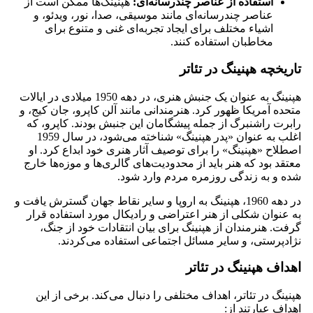
استفاده از عناصر چندرسانه‌ای:
هپنینگ‌ها ممکن است از
عناصر چندرسانه‌ای مانند موسیقی، صدا، نور، ویدئو، و
اشیاء مختلف برای ایجاد تجربه‌ای غنی و متنوع برای
مخاطبان استفاده کنند.
تاریخچه هپنینگ در تئاتر
هپنینگ به عنوان یک جنبش هنری، در دهه 1950 میلادی در ایالات
متحده آمریکا ظهور کرد. هنرمندانی مانند آلن کاپرو، جان کیج، و
رابرت راشنبرگ از جمله پیشگامان این جنبش بودند. کاپرو، که
اغلب به عنوان «پدر هپنینگ» شناخته می‌شود، در سال 1959
اصطلاح «هپنینگ» را برای توصیف آثار هنری خود ابداع کرد. او
معتقد بود که هنر باید از محدودیت‌های گالری‌ها و موزه‌ها خارج
شده و به زندگی روزمره مردم وارد شود.
در دهه 1960، هپنینگ به اروپا و سایر نقاط جهان گسترش یافت و
به عنوان شکلی از هنر اعتراضی و رادیکال مورد استفاده قرار
گرفت. هنرمندان از هپنینگ برای بیان انتقادات خود از جنگ،
نژادپرستی، و سایر مسائل اجتماعی استفاده می‌کردند.
اهداف هپنینگ در تئاتر
هپنینگ در تئاتر، اهداف مختلفی را دنبال می‌کند. برخی از این
اهداف عبارتند از: