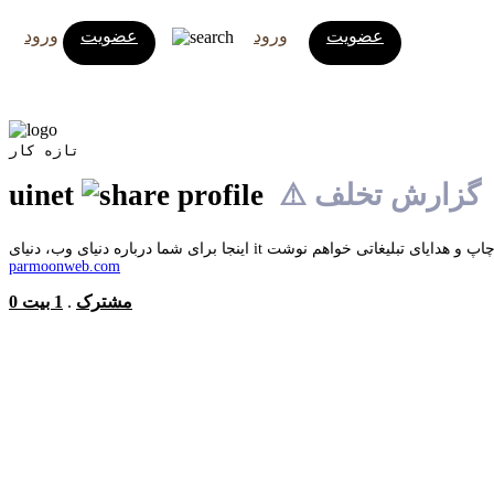
عضویت
ورود
عضویت
ورود
تازه کار
⚠️ گزارش تخلف
uinet
parmoonweb.com
0 مشترک
.
1 بیت