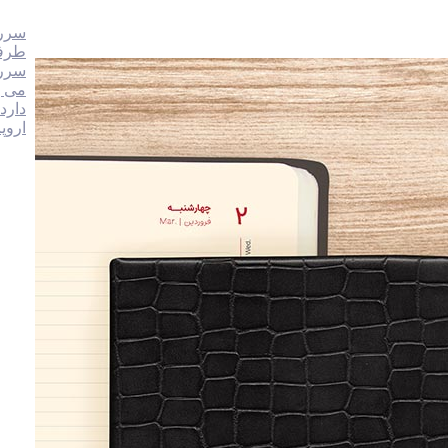
سررس
طرفد
سررس
دارد
اروپ