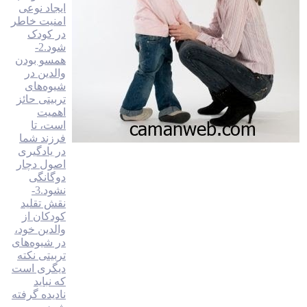
ايجاد نوعی
امنيت خاطر
در کودک
شود.2-
همسو بودن
والدین در
شیوه‌های
تربیتی حائز
اهمیت
است، تا
فرزند شما
در يادگيری
اصول دچار
دوگانگی
نشود.3-
نقش تقلید
کودکان از
والدین خود،
در شیوه‌های
تربیتی نکته
دیگری است
که نباید
نادیده گرفته