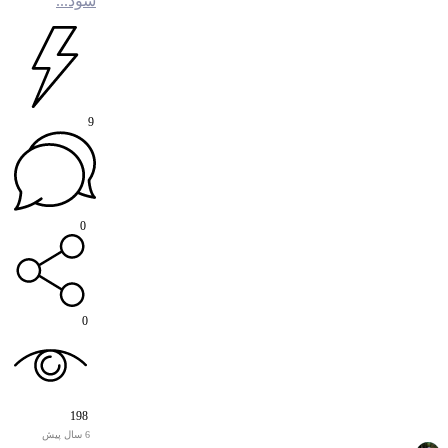
شود...
9
0
0
198
6 سال پیش