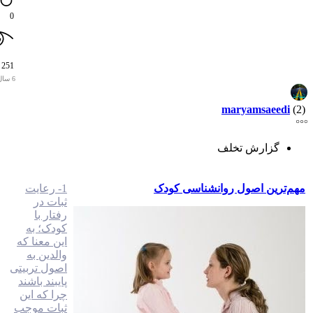
0
251
6 سال پیش
maryamsaeedi
(2)
گزارش تخلف
مهم‌ترین اصول روانشناسی کودک
1- رعايت
ثبات در
رفتار با
كودک؛ به
اين معنا كه
والدين به
اصول تربيتی
پايبند باشند
چرا كه این
ثبات موجب