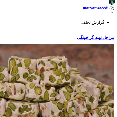
maryamsaeedi
(2)
گزارش تخلف
مراحل تهیه گز خونگی