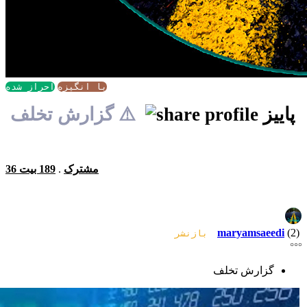
با انگیزه
احراز شده
پاییز
⚠️ گزارش تخلف
36 مشترک
.
189 بیت
maryamsaeedi
(2)
بازنشر
گزارش تخلف