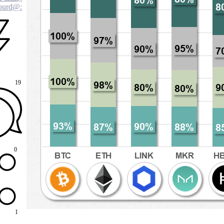
:@Cryptokourd...
19
0
1