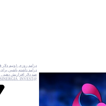
درامد داشته باشین برای س
صد دلار افزاریش دهید . 
@SINERGIA_INVEST...