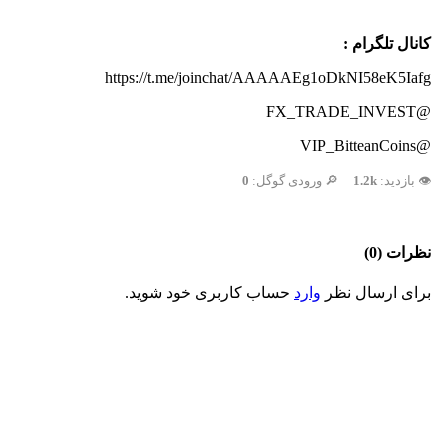
کانال تلگرام :
https://t.me/joinchat/AAAAAEg1oDkNI58eK5Iafg
@FX_TRADE_INVEST
@VIP_BitteanCoins
👁️ بازدید:
1.2k
🔎 ورودی گوگل:
0
نظرات (0)
برای ارسال نظر
وارد
حساب کاربری خود شوید.