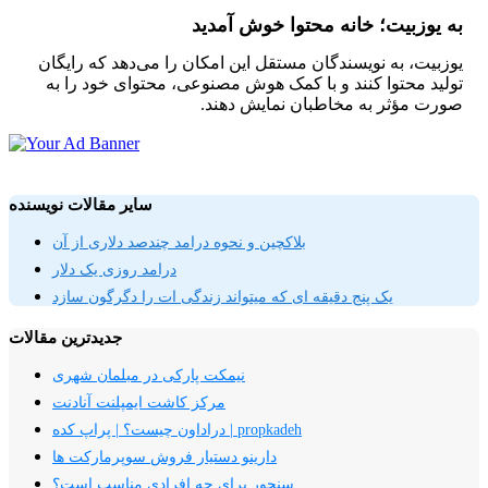
به یوزبیت؛ خانه محتوا خوش آمدید
یوزبیت، به نویسندگان مستقل این امکان را می‌دهد که رایگان
تولید محتوا کنند و با کمک هوش مصنوعی، محتوای خود را به
صورت مؤثر به مخاطبان نمایش دهند.
سایر مقالات نویسنده
بلاکچین و نحوه درامد چندصد دلاری از آن
درامد روزی یک دلار
یک پنج دقیقه ای که میتواند زندگی ات را دگرگون سازد
جدیدترین مقالات
نیمکت پارکی در مبلمان شهری
مرکز کاشت ایمپلنت آنادنت
دراداون چیست؟ | پراپ کده | propkadeh
دارینو دستیار فروش سوپرمارکت ها
سنجور برای چه افرادی مناسب است؟