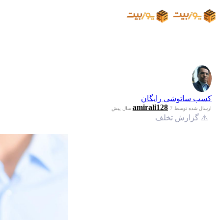
کسب ساتوشی رایگان
amirali128
ارسال شده توسط
7 سال پیش
⚠️ گزارش تخلف