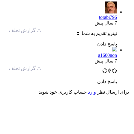
torabi796
7 سال پیش
⚠️ گزارش تخلف
نیترو تقدیم به شما 🌷
پاسخ دادن
a1600non
7 سال پیش
⚠️ گزارش تخلف
💮💐💮
پاسخ دادن
برای ارسال نظر
وارد
حساب کاربری خود شوید.