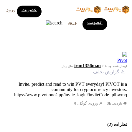
عضویت
ورود
عضویت
ورود
Pivot
iron1356man
ارسال شده توسط
7 سال پیش
⚠️ گزارش تخلف
Invite, predict and read to win PVT everyday! PIVOT is a
community for cryptocurrency investors.
https://www.pivot.one/app/invite_login?inviteCode=plbwmq
👁️ بازدید:
3k
🔎 ورودی گوگل:
0
نظرات (2)