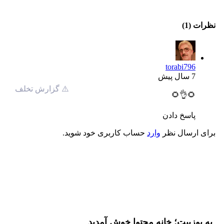
نظرات (1)
torabi796
7 سال پیش
⚠️ گزارش تخلف
🌻👌🌻
پاسخ دادن
برای ارسال نظر
وارد
حساب کاربری خود شوید.
به یوزبیت؛ خانه محتوا خوش آمدید