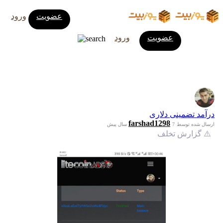
عضویت
ورود
عضویت
ورود
درآمد تضمینی دلاری
farshad1298
ارسال شده توسط
7 سال پیش
⚠️ گزارش تخلف