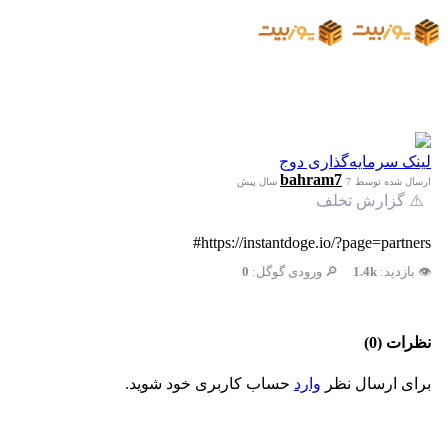
لینک سرمایه‌گذاری دوج
bahram7
ارسال شده توسط
7 سال پیش
⚠️ گزارش تخلف
https://instantdoge.io/?page=partners#
👁️ بازدید:
1.4k
🔎 ورودی گوگل:
0
نظرات (0)
برای ارسال نظر
وارد
حساب کاربری خود شوید.