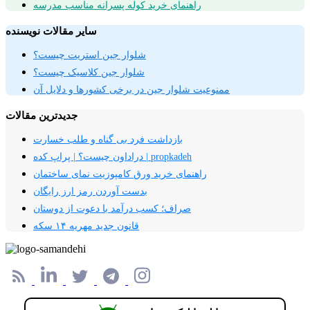
راهنمای خرید کوله پسرانه مناسب مدرسه
سایر مقالات نویسنده
شلوار جین استریت چیست؟
شلوار جین کلاسیک چیست؟
ممنوعیت شلوار جین در برخی کشورها و دلایل آن
جدیدترین مقالات
بازداشت فرد بی گناه و طلب خسارت
دراداون چیست؟ | پراپ کده | propkadeh
راهنمای خرید ورق کامپوزیت نمای ساختمان
بدست آوردن رمز ارز رایگان
صراف؛ کسب درآمد با دعوت از دوستان
قانون جدید مهریه ۱۴ سکه