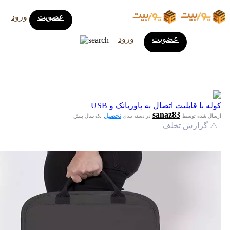
عضویت
ورود
عضویت
ورود
کوله‌ با قابلیت اتصال به پاوربانک و USB
sanaz83
تحصیل
ارسال شده توسط
در دسته بندی
یک سال پیش
⚠️ گزارش تخلف