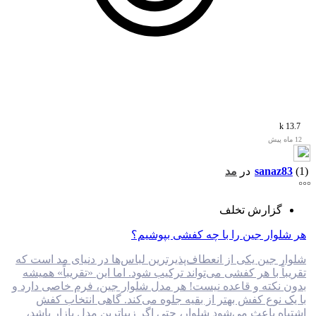
13.7 k
12 ماه پیش
(1)
sanaz83
در
مد
گزارش تخلف
هر شلوار جین را با چه کفشی بپوشیم؟
شلوار جین یکی از انعطاف‌پذیرترین لباس‌ها در دنیای مد است که
تقریباً با هر کفشی می‌تواند ترکیب شود. اما این «تقریباً» همیشه
بدون نکته و قاعده نیست! هر مدل شلوار جین، فرم خاصی دارد و
با یک نوع کفش بهتر از بقیه جلوه می‌کند. گاهی انتخاب کفش
اشتباه باعث می‌شود شلوار، حتی اگر زیباترین مدل بازار باشد،