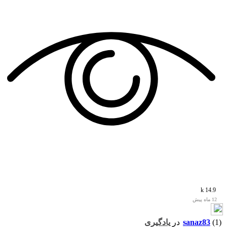
14.9 k
12 ماه پیش
(1)
sanaz83
در
یادگیری