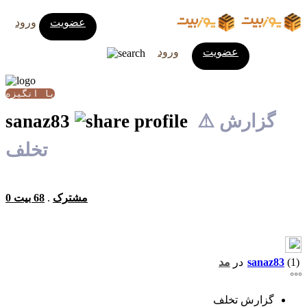
عضویت
ورود
عضویت
ورود
با انگیزه
⚠️ گزارش
sanaz83
تخلف
0 مشترک
.
68 بیت
(1)
sanaz83
در
مد
گزارش تخلف