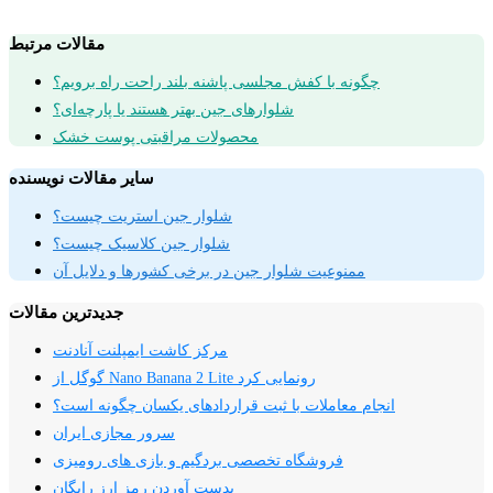
مقالات مرتبط
چگونه با کفش مجلسی پاشنه بلند راحت راه برویم؟
شلوارهای جین بهتر هستند یا پارچه‌ای؟
محصولات مراقبتی پوست خشک
سایر مقالات نویسنده
شلوار جین استریت چیست؟
شلوار جین کلاسیک چیست؟
ممنوعیت شلوار جین در برخی کشورها و دلایل آن
جدیدترین مقالات
مرکز کاشت ایمپلنت آنادنت
گوگل از Nano Banana 2 Lite رونمایی کرد
انجام معاملات با ثبت قراردادهای یکسان چگونه است؟
سرور مجازی ایران
فروشگاه تخصصی بردگیم و بازی های رومیزی
بدست آوردن رمز ارز رایگان