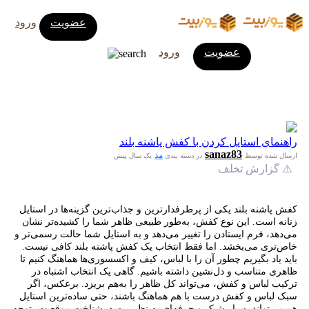
عضویت
ورود
عضویت
ورود
راهنمای استایل کردن با کفش پاشنه بلند
sanaz83
مد
ارسال شده توسط
در دسته بندی
یک سال پیش
⚠️ گزارش تخلف
کفش پاشنه بلند یکی از پرطرفدارترین و جذاب‌ترین گزینه‌ها در استایل
زنانه است. این نوع کفش، به‌طور طبیعی ظاهر شما را کشیده‌تر نشان
می‌دهد، فرم ایستادن را تغییر می‌دهد و به استایل شما حالت رسمی‌تر و
خاص‌تری می‌بخشد. اما فقط انتخاب یک کفش پاشنه بلند کافی نیست.
باید یاد بگیریم چطور آن را با لباس، کیف و اکسسوری‌ها هماهنگ کنیم تا
ظاهری متناسب و دل‌نشین داشته باشیم. گاهی یک انتخاب اشتباه در
ترکیب لباس و کفش، می‌تواند کل ظاهر را به‌هم بریزد. برعکس، اگر
سبک لباس و کفش درست با هم هماهنگ باشند، حتی ساده‌ترین استایل
هم می‌تواند بسیار شیک و حرفه‌ای به نظر برسد. شناخت موقعیت، توجه