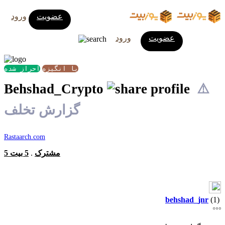
عضویت
ورود
عضویت
ورود
با انگیزه
احراز شده
Behshad_Crypto
⚠️
گزارش تخلف
Rastaarch.com
5 مشترک
.
5 بیت
behshad_jnr
(1)