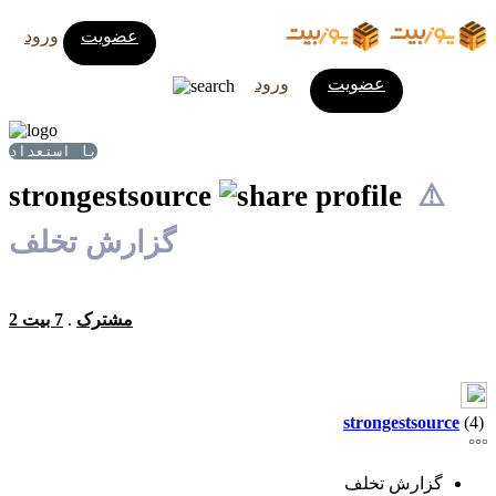
عضویت
ورود
عضویت
ورود
با استعداد
strongestsource
⚠️
گزارش تخلف
2 مشترک
.
7 بیت
strongestsource
(4)
گزارش تخلف