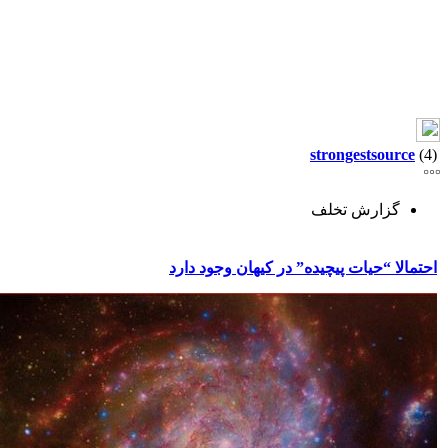
strongestsource
(4)
گزارش تخلف
احتمالا “حیات پیچیده” در کیهان وجود دارد