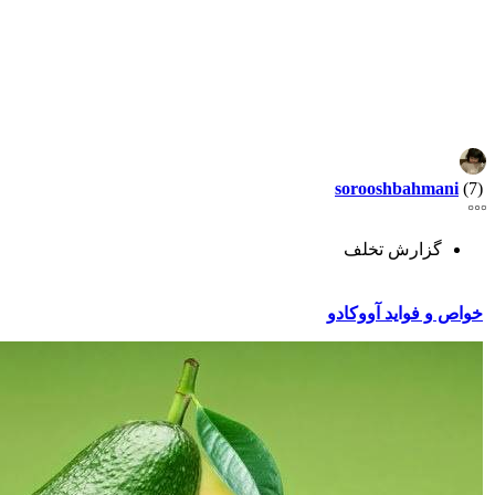
sorooshbahmani
(7)
گزارش تخلف
خواص و فواید آووکادو