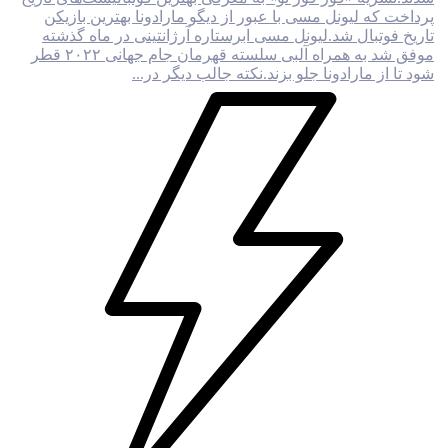
پرداخت که لیونل مسی با عبور از دیگو مارادونا بهترین بازیکن
تاریخ فوتبال شد.لیونل مسی ابرستاره آرژانتینی در ماه گذشته
موفق شد به همراه آلبی سلسته قهرمان جام جهانی ۲۰۲۲ قطر
شود تا از مارادونا جلو بزند.نکته جالب دیگر در...