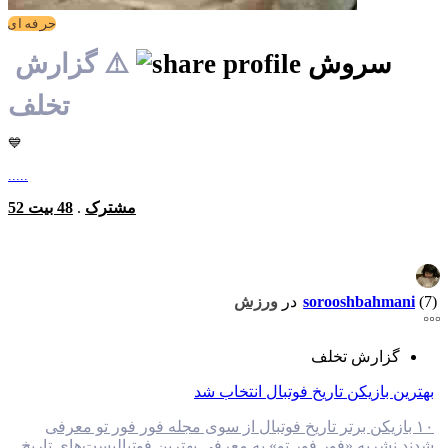
حرفه‌ای
سروش
⚠️ گزارش
تخلف
💙
.....
52 مشترک
.
48 بیت
(7)
sorooshbahmani
در
ورزش
گزارش تخلف
بهترین بازیکن تاریخ فوتبال انتخاب شد
۱۰ بازیکن برتر تاریخ فوتبال از سوی مجله فور فور تو معرفی
شدند.نشریه «فور فور تو» به معرفی بهترین فوتبالیست‌های تاریخ