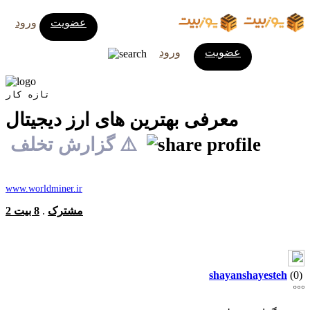
عضویت
ورود
عضویت
ورود
تازه کار
معرفی بهترین های ارز دیجیتال
⚠️ گزارش تخلف
www.worldminer.ir
2 مشترک
.
8 بیت
shayanshayesteh
(0)