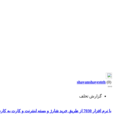
shayanshayesteh
(0)
گزارش تخلف
با نرم افزار 7030 از طریق خرید شارژ و بسته اینترنت و کارت به کارت به راحتی پول در بیار​