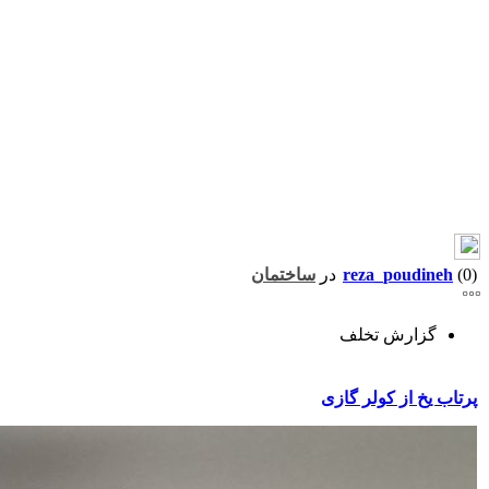
(0)
reza_poudineh
در
ساختمان
گزارش تخلف
پرتاب یخ از کولر گازی