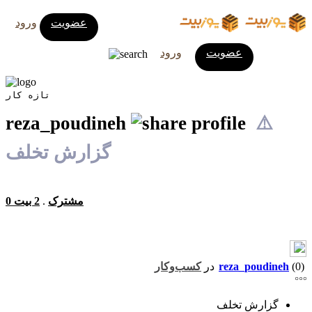
عضویت
ورود
عضویت
ورود
تازه کار
reza_poudineh
⚠️
گزارش تخلف
0 مشترک
.
2 بیت
(0)
reza_poudineh
در
کسب‌وکار
گزارش تخلف