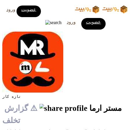
عضویت
ورود
عضویت
ورود
تازه کار
مستر ارما
⚠️ گزارش
تخلف