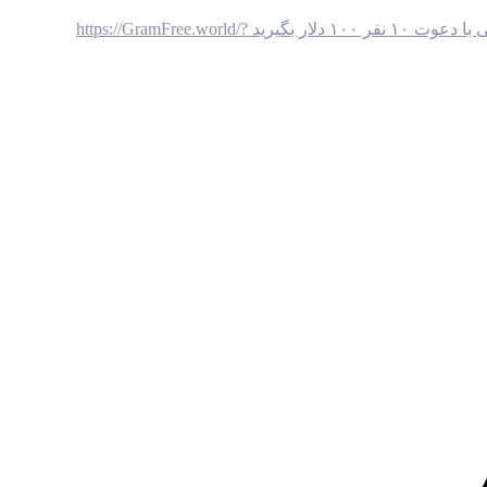
به را حتی می توانید با هر بار رول زدن به طور رایگان این ارز رو بگیرین و با هر دعوت ۵ گرام بگیرین قیمت هر گرام تقریبا ۲ دلار هست یعنی با دعوت ۱۰ نفر ۱۰۰ دلار بگیرید https://GramFree.world/?