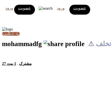
عضویت
ورود
عضویت
ورود
با انگیزه
 تخلف
mohammadfg
27 مشترک
.
1 بیت