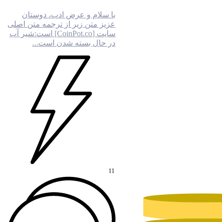
با سلام و عرض ادب، دوستان
عزیز متن زیر از ترجمه متن اصلی
سایت [CoinPot.co] است:شیر آب
در حال بسته شدن است...
11