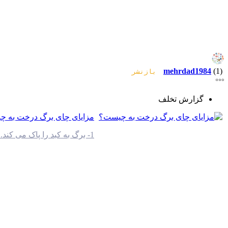
mehrdad1984
(1)
بازنشر
گزارش تخلف
مزایای چای برگ درخت به 
1- برگ به کبد را پاک می کند. 2- برگ به سرفه مزمن را درمان می کند. 3-برگ به تب را پایین می آورد. 4- برگ به استرس و خستگی را تسکین می دهد. 5- برگ ...