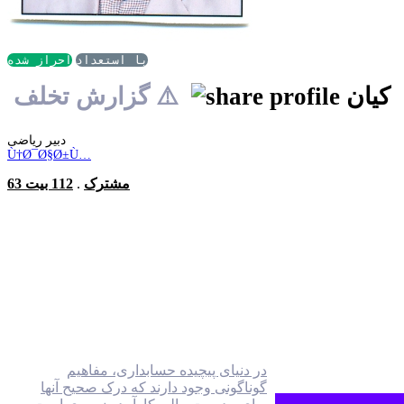
با استعداد
احراز شده
کیان
⚠️ گزارش تخلف
دبیر ریاضی
Ù†Ø¯Ø§Ø±Ù…
63 مشترک
.
112 بیت
در دنیای پیچیده حسابداری، مفاهیم
گوناگونی وجود دارند که درک صحیح آنها