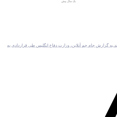
یک سال پیش
ند.به گزارش جام جم آنلاین، وزارت دفاع انگلیس طی قراردادی به