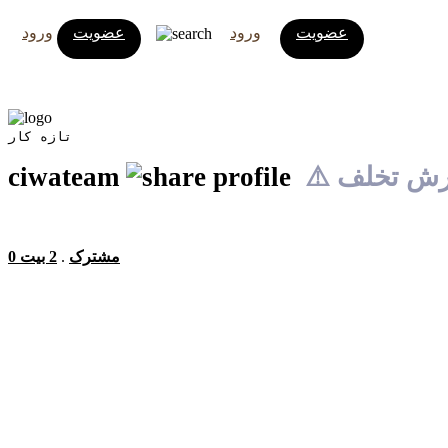
عضویت
ورود
عضویت
ورود
تازه کار
زارش تخلف
ciwateam
0 مشترک
.
2 بیت