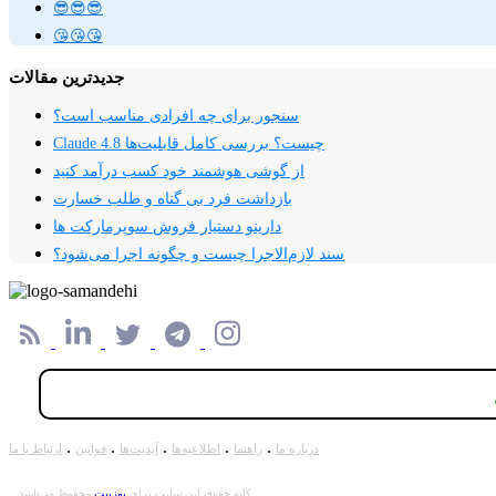
😎😎😎
😘😘😘
جدیدترین مقالات
سنجور برای چه افرادی مناسب است؟
Claude 4.8 چیست؟ بررسی کامل قابلیت‌ها
از گوشی هوشمند خود کسب درآمد کنید
بازداشت فرد بی گناه و طلب خسارت
دارینو دستیار فروش سوپرمارکت ها
سند لازم‌الاجرا چیست و چگونه اجرا می‌شود؟
.
.
.
.
.
درباره ما
راهنما
اطلاعیه‌ها
آپدیت‌ها
قوانین
ارتباط با ما
کلیه حقوق این سایت برای
یوزبیت
محفوظ می‌باشد.