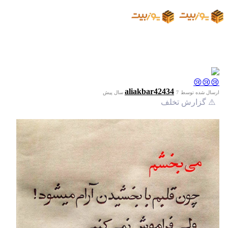
😢😢😢
aliakbar42434
ارسال شده توسط
7 سال پیش
⚠️ گزارش تخلف