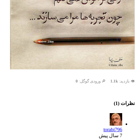
👁️ بازدید:
1.1k
🔎 ورودی گوگل:
0
نظرات (1)
torabi796
7 سال پیش