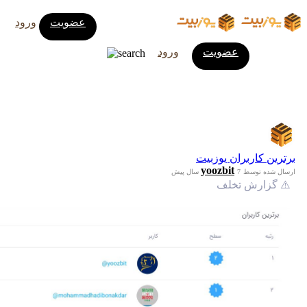
عضویت
ورود
عضویت
ورود
برترین کاربران یوزبیت
yoozbit
ارسال شده توسط
7 سال پیش
⚠️ گزارش تخلف