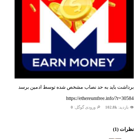
برداشت باید به حد نصاب مشخص شده توسط ادمین برسد
https://ethereumfree.info/?r=30584
👁️ بازدید:
102.8k
🔎 ورودی گوگل:
0
نظرات (1)