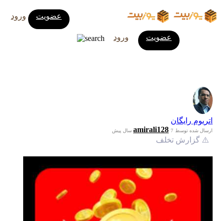
عضویت
ورود
عضویت
ورود
اتریوم رایگان
amirali128
ارسال شده توسط
7 سال پیش
⚠️ گزارش تخلف