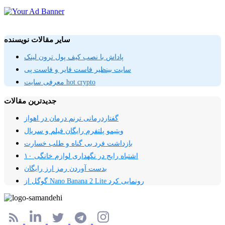
سایر مقالات نویسنده
پاداش با نصب کیف پول ترون لینک
سایت بینظیر فاست فایر و فاست پی
معرفی سایت hot crypto
جدیدترین مقالات
گفتاردرمانی ترنم درمان در اهواز
ویتیمو پلتفرم‌ رایگان فیلم و سریال
بازداشت فرد بی گناه و طلب خسارت
۱۰ اشتباه رایج در نگهداری لوازم خانگی
بدست آوردن رمز ارز رایگان
گوگل از Nano Banana 2 Lite رونمایی کرد