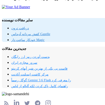
سایر مقالات نویسنده
دریافت ترون
کفش مردانه آدیداس Gazelle
خودکار ساعت دار Magic
جدیدترین مقالات
بدست آوردن رمز ارز رایگان
سرور مجازی ایران
فاست پی یکی از بهترین شیر آبهای کریپتو
مرکز کاشت ایمپلنت آنادنت
گوگل رسماً Gemini 3.6 Flash را معرفی کرد
راهنمای کامل پاک کردن لکه آلبالو از لباس