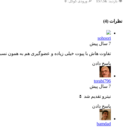
👁️ بازدید:
157.5k
🔎 ورودی گوگل:
0
نظرات (4)
sohoori
7 سال پیش
تفاوت هاش با پیوت خیلی زیاده و عضوگیری هم به همون نسب
پاسخ دادن
torabi796
7 سال پیش
نیترو تقدیم شد 🌷
پاسخ دادن
bamdad