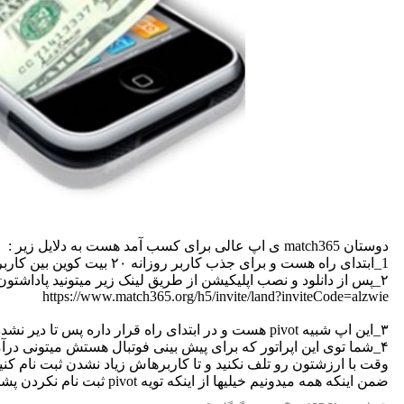
دوستان match365 ی اپ عالی برای کسب آمد هست به دلایل زیر :
1_ابتدای راه هست و برای جذب کاربر روزانه ۲۰ بیت کوین بین کاربرا تقسیم میکنه
۲_پس از دانلود و نصب اپلیکیشن از طریق لینک زیر میتونید پاداشتون که معادل ۱۰۰۰۰ساتوشی هست رو مشاهده کنی
https://www.match365.org/h5/invite/land?inviteCode=alzwie
۳_این اپ شبیه pivot هست و در ابتدای راه قرار داره پس تا دیر نشده از پاداشهای واقعا عالی استفاده کنید
۴_شما توی این اپراتور که برای پیش بینی فوتبال هستش میتونی درآمد خودتون خیلی خوب افزایش بدین
وقت با ارزشتون رو تلف نکنید و تا کاربرهاش زیاد نشدن ثبت نام کنی
ضمن اینکه همه میدونیم خیلیها از اینکه تویه pivot ثبت نام نکردن پشیمونن