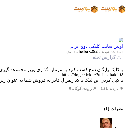
اولین سایت کلیکی دوج ایرانی
babak292
ارسال شده توسط
7 سال پیش
⚠️ گزارش تخلف
با کلیک رایگان دوج کسب کنید با سرمایه گذاری وزیر مجموعه گیری د
https://dogeclick.ir/?ref=babak292
با کپی کردن این لینک با کد ریفرال قادر به فروش شما به عنوان زی
👁️ بازدید:
1.8k
🔎 ورودی گوگل:
0
نظرات (1)