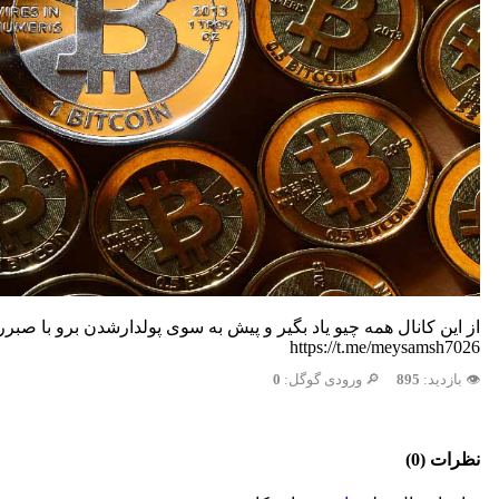
از این کانال همه چیو یاد بگیر و پیش به سوی پولدارشدن برو با صبر
https://t.me/meysamsh7026
👁️ بازدید:
895
🔎 ورودی گوگل:
0
نظرات (0)