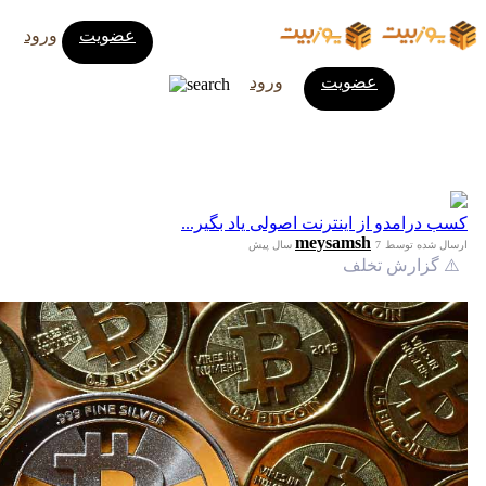
عضویت
ورود
عضویت
ورود
کسب درامدو از اینترنت اصولی یاد بگیر...
meysamsh
ارسال شده توسط
7 سال پیش
⚠️ گزارش تخلف