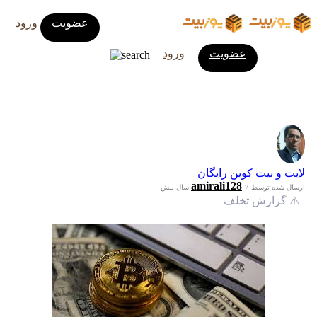
عضویت
ورود
عضویت
ورود
لایت و بیت کوین رایگان
amirali128
ارسال شده توسط
7 سال پیش
⚠️ گزارش تخلف