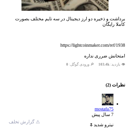
برداشت و ذخیره دو ارز دیجیتال در سه تایم مختلف بصورت
کاملا رایگان
https://lightcoinmaker.com/ref/1938
امتحانش ضرری نداره
👁️ بازدید:
103.4k
🔎 ورودی گوگل:
0
نظرات (2)
mostafa75
7 سال پیش
⚠️ گزارش تخلف
نیترو شدید🌷