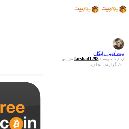
بیت کوین رایگان
farshad1298
ارسال شده توسط
7 سال پیش
⚠️ گزارش تخلف