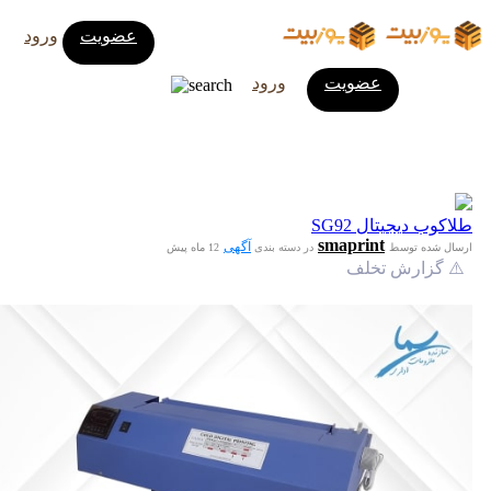
عضویت
ورود
عضویت
ورود
طلاکوب دیجیتال SG92
smaprint
آگهی
ارسال شده توسط
در دسته بندی
12 ماه پیش
⚠️ گزارش تخلف