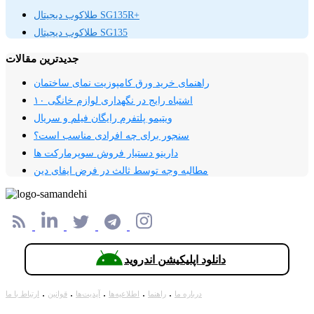
طلاکوب دیجیتال SG135R+
طلاکوب دیجیتال SG135
جدیدترین مقالات
راهنمای خرید ورق کامپوزیت نمای ساختمان
۱۰ اشتباه رایج در نگهداری لوازم خانگی
ویتیمو پلتفرم‌ رایگان فیلم و سریال
سنجور برای چه افرادی مناسب است؟
دارینو دستیار فروش سوپرمارکت ها
مطالبه وجه توسط ثالث در فرض ایفای دین
دانلود اپلیکیشن اندروید
.
.
.
.
.
درباره ما
راهنما
اطلاعیه‌ها
آپدیت‌ها
قوانین
ارتباط با ما