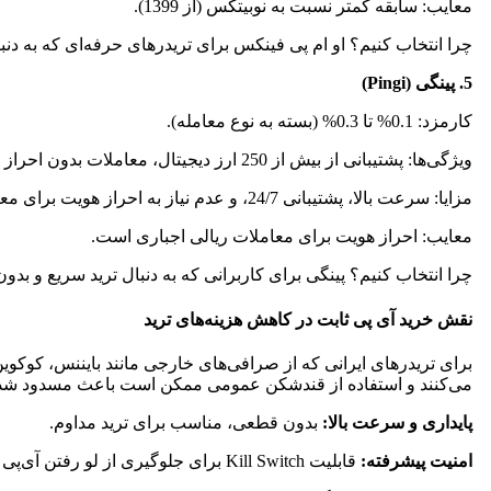
معایب: سابقه کمتر نسبت به نوبیتکس (از 1399).
چرا انتخاب کنیم؟ او ام پی فینکس برای تریدرهای حرفه‌ای که به دن
5. پینگی (Pingi)
کارمزد: 0.1% تا 0.3% (بسته به نوع معامله).
ویژگی‌ها: پشتیبانی از بیش از 250 ارز دیجیتال، معاملات بدون احراز هویت برای واریز کریپتو، و کیف پول اختصاصی با آدرس ثابت.
مزایا: سرعت بالا، پشتیبانی 24/7، و عدم نیاز به احراز هویت برای معاملات رمزارزی.
معایب: احراز هویت برای معاملات ریالی اجباری است.
چرا انتخاب کنیم؟ پینگی برای کاربرانی که به دنبال ترید سریع و بد
نقش خرید آی پی ثابت در کاهش هزینه‌های ترید
برای تریدرهای ایرانی که از صرافی‌های خارجی مانند بایننس، کوکوین
می‌کنند و استفاده از قندشکن عمومی ممکن است باعث مسدود شدن حسا
پایداری و سرعت بالا:
بدون قطعی، مناسب برای ترید مداوم.
امنیت پیشرفته:
قابلیت Kill Switch برای جلوگیری از لو رفتن آی‌پی واقعی.