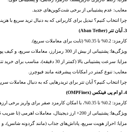
معایب: عدم پشتیبانی از برخی شت‌کوین‌های جدید.
چرا انتخاب کنیم؟ تبدیل برای کاربرانی که به دنبال ترید سریع با هزین
3. آبان تتر (Aban Tether)
کارمزد: 0.2% تا 0.35% (ثابت برای معاملات سریع).
ویژگی‌ها: پشتیبانی از بیش از 300 رمزارز، معاملات سریع، و کیف پول اختصاصی.
مزایا: سرعت پشتیبانی بالا (کمتر از 30 دقیقه)، مناسب برای خرید تتر.
معایب: تنوع کمتر در امکانات پیشرفته مانند فیوچرز.
چرا انتخاب کنیم؟ آبان تتر برای تریدرهایی که به دنبال معاملات سر
4. او ام پی فینکس (OMPFinex)
کارمزد: 0.2% تا 0.35%، با امکان کارمزد صفر برای واریز برخی ارزها (به جز کیشو و فگ).
ویژگی‌ها: پشتیبانی از 200+ ارز دیجیتال، معاملات اهرمی (تا ضریب 5)، و اپلیکیشن موبایل.
مزایا: احراز هویت سریع، پاداش‌های جذاب (مانند گردونه شانس)، و ام