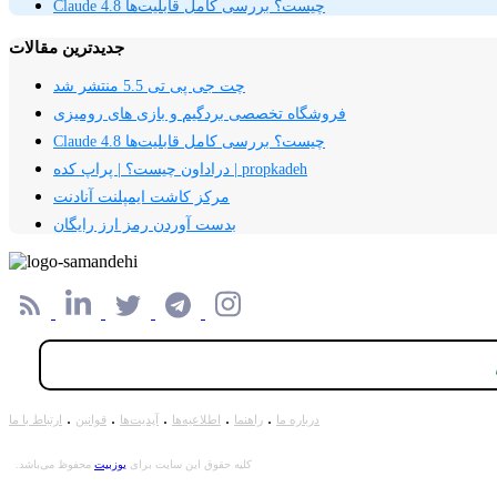
Claude 4.8 چیست؟ بررسی کامل قابلیت‌ها
جدیدترین مقالات
چت جی پی تی 5.5 منتشر شد
فروشگاه تخصصی بردگیم و بازی های رومیزی
Claude 4.8 چیست؟ بررسی کامل قابلیت‌ها
دراداون چیست؟ | پراپ کده | propkadeh
مرکز کاشت ایمپلنت آنادنت
بدست آوردن رمز ارز رایگان
.
.
.
.
.
درباره ما
راهنما
اطلاعیه‌ها
آپدیت‌ها
قوانین
ارتباط با ما
کلیه حقوق این سایت برای
یوزبیت
محفوظ می‌باشد.