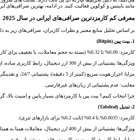
مانند بایننس و کوکوین فعالیت کنند. در ادامه، بهترین صرافی‌های ایرا
معرفی کم کارمزدترین صرافی‌های ایرانی در سال 2025
بر اساس تحلیل منابع معتبر و نظرات کاربران، صرافی‌های زیر به دلیل کارمزدها
1. بیت پین (Bitpin)
کارمزد: 0.06% تا 0.32% (بسته به حجم معاملات، با تخفیف برای کاربران VIP).
ویژگی‌ها: پشتیبانی از بیش از 300 ارز دیجیتال، رابط کاربری ساده، اپلیکیشن اندروید و iOS، و امکان استیکینگ. بیت پین تحت نظارت پلیس فتا و به عنوان شرکت دانش‌بنیان فعالیت می‌کند.
مزایا: احراز هویت سریع (کمتر از 5 دقیقه)، پشتیبانی 24/7، و نقدینگی بالا.
معایب: عدم پشتیبانی از زبان‌های غیرفارسی.
چرا انتخاب کنیم؟ بیت پین با کارمزدهای بسیار پایین و امنیت بالا، 
2. تبدیل (Tabdeal)
کارمزد: 0.0035% تا 0.4% (ثابت 0.2% برای بازارهای تتری).
ویژگی‌ها: پشتیبانی از بیش از 400 ارز دیجیتال، معاملات همتا به همتا (P2P)، آکادمی آموزشی، و واریز/برداشت نامحدود.
مزایا: رابط کاربری کاربرپسند، کارمزد رقابتی، و پشتیبانی قوی.