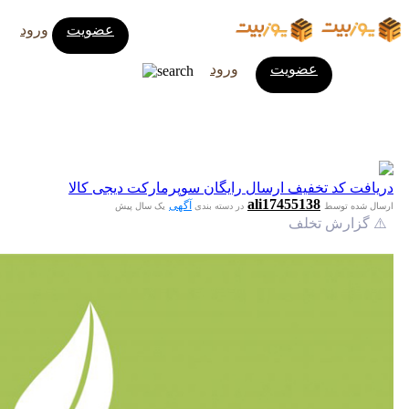
عضویت
ورود
عضویت
ورود
دریافت کد تخفیف ارسال رایگان سوپرمارکت دیجی کالا
ali17455138
آگهی
ارسال شده توسط
در دسته بندی
یک سال پیش
⚠️ گزارش تخلف