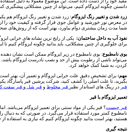
مفید خود را از دست داده است. این موضوع معمولاً به دلیل استفاده ن
دانستن چگونه ایزوگام کنیم، می‌تواند از چنین مشکلاتی پیشگیری کند
زرد شدن و تغییر رنگ ایزوگام
: زرد شدن و تغییر رنگ ایزوگام هم یک
در معرض نور خورشید و عوامل جوی قرار گرفته و کیفیت خود را از 
شما مدت زمان بیشتری دوام بیاورد، بهتر است که از روش‌های صحیح
نفوذ آب به داخل ساختمان:
یکی از رایج ترین نشانه های خرابی ایزوگ
برای جلوگیری از چنین مشکلاتی، باید بدانید چگونه ایزوگام کنیم تا ا
بوی نامطبوع
: بوی نامطبوع در زیر ایزوگام ممکن است نشان دهنده 
می‌تواند ناشی از رطوبت بیش از حد و نصب نادرست ایزوگام باشد،
کردن، به شما کمک خواهد کرد.
مهم:
برای تشخیص دقیق علت خرابی ایزوگام و تعمیر آن، بهتر است
بگیرید، تا علت اصلی را کشف کنید، شرکت پرشین قیر پاسارگاد یکی
قیر
در رینگ های استاندار نظیر
قیر مخلوط
و
قیر شل
و
قیر سفت کا
تعمیر ایزوگام با قیر
قیر چیست
؟ قیر یکی از مواد سنتی برای تعمیر ایزوگام می‌باشد. 
نامطبوع کمتر مورد استفاده قرار می‌گیرد. در صورتی که به دنبال ر
هستید، بهتر است بدانید چگونه ایزوگام کنیم که نیازی به استفاده از ق
نتیجه‌ گیری