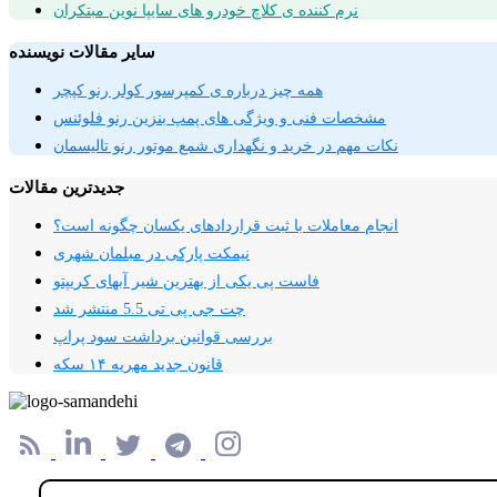
نرم کننده ی کلاچ خودرو های سایپا نوین مبتکران
سایر مقالات نویسنده
همه چیز درباره ی کمپرسور کولر رنو کپچر
مشخصات فنی و ویژگی های پمپ بنزین رنو فلوئنس
نکات مهم در خرید و نگهداری شمع موتور رنو تالیسمان
جدیدترین مقالات
انجام معاملات با ثبت قراردادهای یکسان چگونه است؟
نیمکت پارکی در مبلمان شهری
فاست پی یکی از بهترین شیر آبهای کریپتو
چت جی پی تی 5.5 منتشر شد
بررسی قوانین برداشت سود پراپ
قانون جدید مهریه ۱۴ سکه