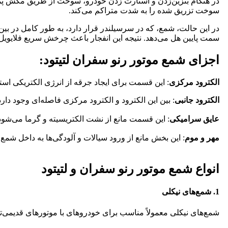
در هنگام بنزین‌زدن و استارت زدن خودرو، سوخت از طریق مکش پمپ به 
سوخت تزریق شده را به شدت متراکم می‌کند.
در این حالت، شمع، که در سرسیلندر قرار دارد، به طور کامل در بین
سمت پایین هل می‌دهد. نتیجه این انفجار باعث چرخش سریع فلایویل و 
اجزای شمع موتور رنو سفران لتیتود:
الکترود مرکزی
: این قسمت برای ایجاد جرقه از انرژی الکتریکی استف
الکترود جانبی
: بین این الکترود و الکترود مرکزی فاصله‌ای وجود دار
عایق سرامیکی
: این قسمت مانع از نشت الکتریسیته و گرما می‌شود
مهر و موم
: این بخش مانع از ورود سیالات و آلودگی‌ها به داخل شمع
انواع شمع موتور رنو سفران و لتیتود
1. شمع‌های نیکلی
شمع‌های نیکلی معمولاً مناسب برای خودروهای با موتورهای قدیمی‌تر و