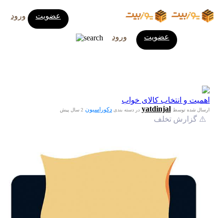
عضویت
ورود
عضویت
ورود
اهمیت و انتخاب‌ کالای خواب
yatdinjal
دکوراسیون
ارسال شده توسط
در دسته بندی
2 سال پیش
⚠️ گزارش تخلف