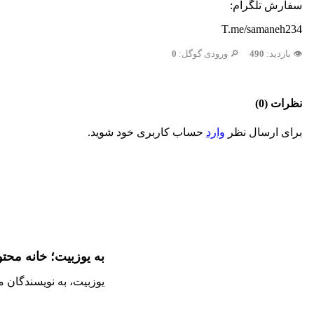
سفارش تلگرام:
T.me/samaneh234
👁️ بازدید:
490
🔎 ورودی گوگل:
0
نظرات (0)
برای ارسال نظر
وارد
حساب کاربری خود شوید.
به یوزبیت؛ خانه محت
یوزبیت، به نویسندگان 