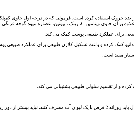
جه فرنگی و عصاره هسته انگور طبیعی می باشد.
روزانه همراه با غذا یا بدون غذا مصرف شود. بزرگسالان بالای 40 سال باید روزانه 2 قرص با ی