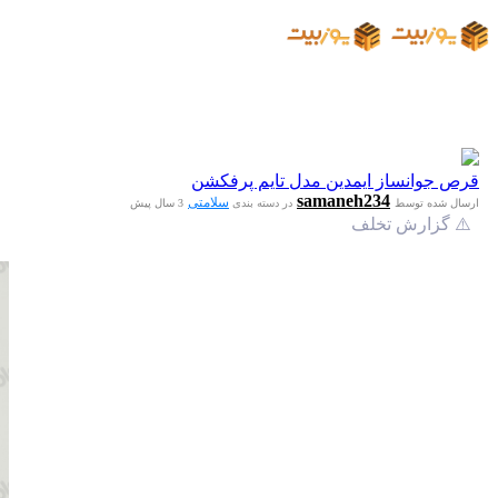
قرص جوانساز ایمدین مدل تایم پرفکشن
samaneh234
سلامتی
ارسال شده توسط
در دسته بندی
3 سال پیش
⚠️ گزارش تخلف