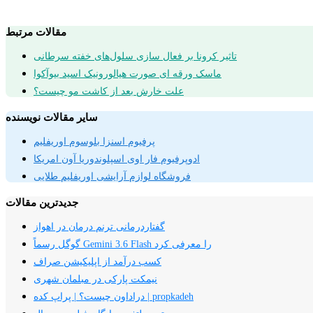
مقالات مرتبط
تاثیر کرونا بر فعال سازی سلول‌های خفته سرطانی
ماسک ورقه ای صورت هیالورونیک اسید بیوآکوا
علت خارش بعد از کاشت مو چیست؟
سایر مقالات نویسنده
پرفیوم اسنزا بلوسوم اوریفلیم
ادوپرفیوم فار اوی اسپلوندوریا آون امریکا
فروشگاه لوازم آرایشی اوریفلیم طلایی
جدیدترین مقالات
گفتاردرمانی ترنم درمان در اهواز
گوگل رسماً Gemini 3.6 Flash را معرفی کرد
کسب درآمد از اپلیکیشن صراف
نیمکت پارکی در مبلمان شهری
دراداون چیست؟ | پراپ کده | propkadeh