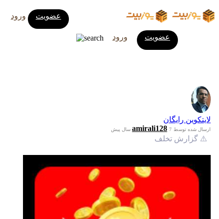
عضویت
ورود
عضویت
ورود
لایتکوین رایگان
amirali128
ارسال شده توسط
7 سال پیش
⚠️ گزارش تخلف