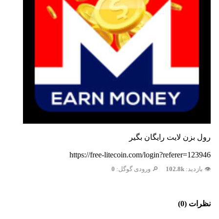
رول بزن لایت رایگان بگیر
https://free-litecoin.com/login?referer=123946
👁️ بازدید:
102.8k
🔎 ورودی گوگل:
0
نظرات (0)