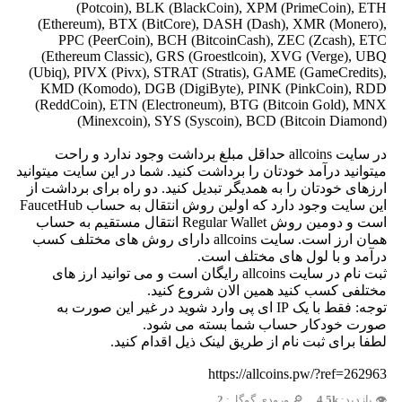
(Potcoin), BLK (BlackCoin), XPM (PrimeCoin), ETH
(Ethereum), BTX (BitCore), DASH (Dash), XMR (Monero),
PPC (PeerCoin), BCH (BitcoinCash), ZEC (Zcash), ETC
(Ethereum Classic), GRS (Groestlcoin), XVG (Verge), UBQ
(Ubiq), PIVX (Pivx), STRAT (Stratis), GAME (GameCredits),
KMD (Komodo), DGB (DigiByte), PINK (PinkCoin), RDD
(ReddCoin), ETN (Electroneum), BTG (Bitcoin Gold), MNX
(Minexcoin), SYS (Syscoin), BCD (Bitcoin Diamond)
در سایت allcoins حداقل مبلغ برداشت وجود ندارد و راحت
میتوانید درآمد خودتان را برداشت کنید. شما در این سایت میتوانید
ارزهای خودتان را به همدیگر تبدیل کنید. دو راه برای برداشت از
این سایت وجود دارد که اولین روش انتقال به حساب FaucetHub
است و دومین روش Regular Wallet انتقال مستقیم به حساب
همان ارز است. سایت allcoins دارای روش های مختلف کسب
درآمد و با لول های مختلف است.
ثبت نام در سایت allcoins رایگان است و می توانید ارز های
مختلفی کسب کنید همین الان شروع کنید.
توجه: فقط با یک IP ای پی وارد شوید در غیر این صورت به
صورت خودکار حساب شما بسته می شود.
لطفا برای ثبت نام از طریق لینک ذیل اقدام کنید.
https://allcoins.pw/?ref=262963
👁️ بازدید:
4.5k
🔎 ورودی گوگل:
2