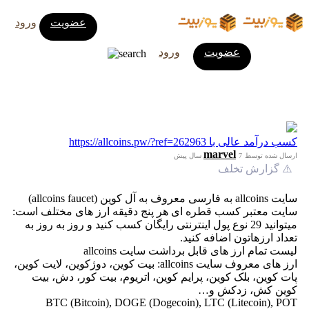
عضویت
ورود
عضویت
ورود
کسب درآمد عالی با https://allcoins.pw/?ref=262963
marvel
ارسال شده توسط
7 سال پیش
⚠️ گزارش تخلف
سایت allcoins به فارسی معروف به آل کوین (allcoins faucet)
سایت معتبر کسب قطره ای هر پنج دقیقه ارز های مختلف است:
میتوانید 29 نوع پول اینترنتی رایگان کسب کنید و روز به روز به
تعداد ارزهاتون اضافه کنید.
لیست تمام ارز های قابل برداشت سایت allcoins
ارز های معروف سایت allcoins: بیت کوین، دوژکوین، لایت کوین،
پات کوین، بلک کوین، پرایم کوین، اتریوم، بیت کور، دش، بیت
کوین کش، زدکش و…
BTC (Bitcoin), DOGE (Dogecoin), LTC (Litecoin), POT