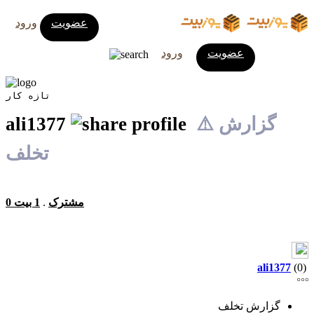
عضویت
ورود
عضویت
ورود
تازه کار
⚠️ گزارش
ali1377
تخلف
0 مشترک
.
1 بیت
ali1377
(0)
گزارش تخلف