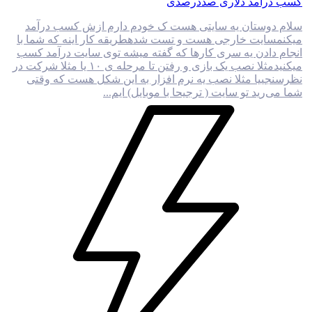
کسب درآمد دلاری صددرصدی
سلام دوستان یه سایتی هست ک خودم دارم ازش کسب درآمد
میکنمسایت خارجی هست و تست شدهطریقه کار اینه که شما با
انجام دادن یه سری کارها که گفته میشه توی سایت درآمد کسب
میکنیدمثلا نصب یک بازی و رفتن تا مرحله ی ۱۰ یا مثلا شرکت در
نظرسنجییا مثلا نصب یه نرم افزار به این شکل هست که وقتی
شما می‌رید تو سایت ( ترجیحا با موبایل) ایم...