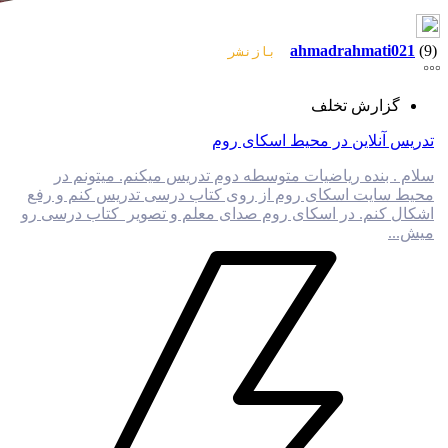
ahmadrahmati021
(9)
بازنشر
گزارش تخلف
تدریس آنلاین در محیط اسکای روم
سلام . بنده ریاضیات متوسطه دوم تدریس میکنم. میتونم در
محیط سایت اسکای روم از روی کتاب درسی تدریس کنم و رفع
اشکال کنم. در اسکای روم صدای معلم و تصویر کتاب درسی رو
میش...