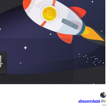
abuzareslami
(6)