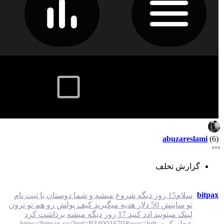
abuzareslami
(6)
گزارش تخلف
bitpax
سلام15 روز دیگه شروع میشه و شما دوستان با ثبت نام
تو سایتش 50 دلار هدیه میگیرید کیف پولش رو هم تو ترون
لینک میتونید ادد کنید 17 روز دیگه میشه برداشت کرد
عجله کنید. https://bitpax.co/?ref=P34001679&pos=left...