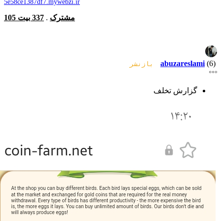
5e58ce1387df7.mywebzi.ir
105 مشترک
.
337 بیت
abuzareslami
(6)
بازنشر
گزارش تخلف