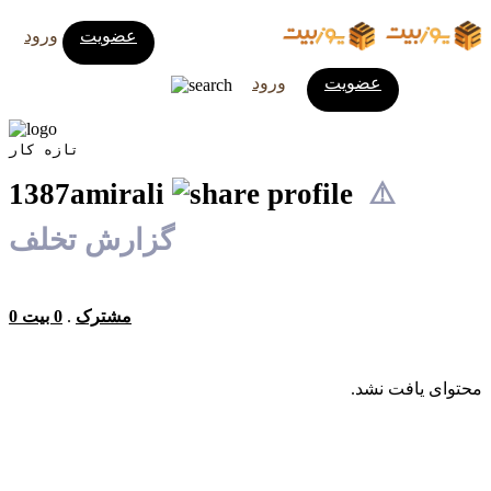
عضویت
ورود
عضویت
ورود
تازه کار
1387amirali
⚠️
گزارش تخلف
0 مشترک
.
0 بیت
محتوای یافت نشد.